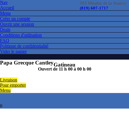
Nav
393 Montée de la Source
Accueil
(819) 607-1717
Menu
Créer un compte
Ouvrir une session
Deals
Conditions d'utilisation
FAQ
Politique de confidentialité
Vider le panier
Papa Grecque Cantley
Gatineau
Ouvert de 11 h 00 à 00 h 00
Livraison
Pour emporter
Menu
0